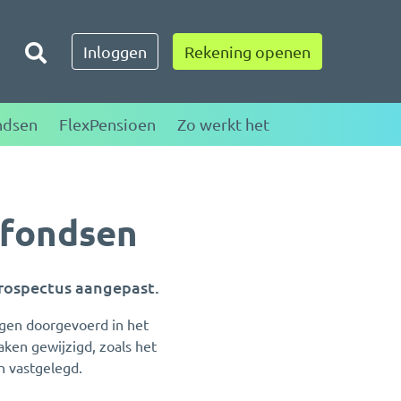
Toggle zoeken
Inloggen
Rekening openen
ndsen
FlexPensioen
Zo werkt het
 fondsen
prospectus aangepast.
ngen doorgevoerd in het
en gewijzigd, zoals het
n vastgelegd.