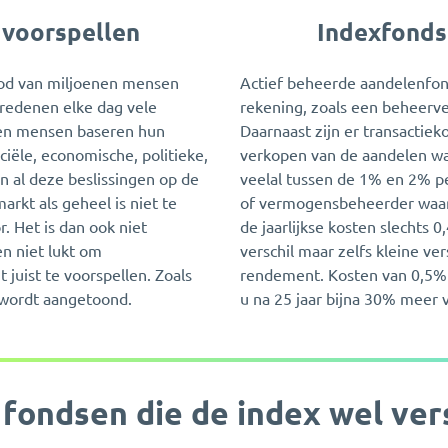
 voorspellen
Indexfonds
od van miljoenen mensen
Actief beheerde aandelenfon
 redenen elke dag vele
rekening, zoals een beheerve
nen mensen baseren hun
Daarnaast zijn er transactiek
ciële, economische, politieke,
verkopen van de aandelen waar
n al deze beslissingen op de
veelal tussen de 1% en 2% pe
rkt als geheel is niet te
of vermogensbeheerder waar 
. Het is dan ook niet
de jaarlijkse kosten slechts 0
en niet lukt om
verschil maar zelfs kleine ve
 juist te voorspellen. Zoals
rendement. Kosten van 0,5% p
 wordt aangetoond.
u na 25 jaar bijna 30% meer
 fondsen die de index wel ver