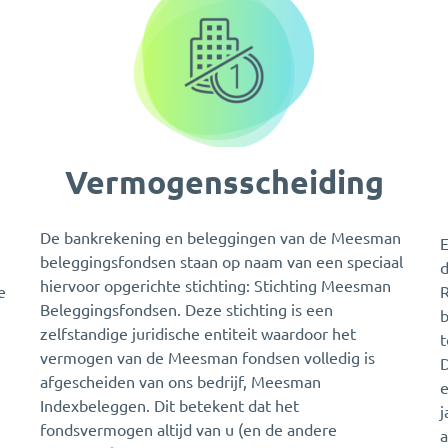
Vermogensscheiding
De bankrekening en beleggingen van de Meesman
E
beleggingsfondsen staan op naam van een speciaal
d
hiervoor opgerichte stichting: Stichting Meesman
e
R
Beleggingsfondsen. Deze stichting is een
b
zelfstandige juridische entiteit waardoor het
t
vermogen van de Meesman fondsen volledig is
D
afgescheiden van ons bedrijf, Meesman
e
Indexbeleggen. Dit betekent dat het
j
fondsvermogen altijd van u (en de andere
a