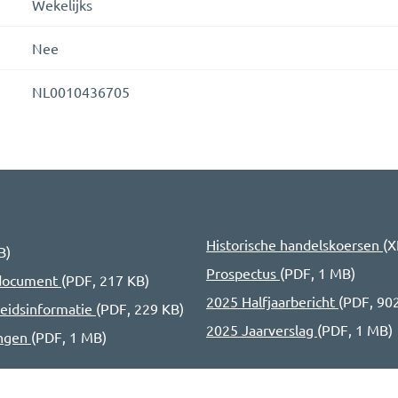
Wekelijks
Nee
NL0010436705
Historische handelskoersen
(
X
B
)
Prospectus
(
PDF
,
1 MB
)
edocument
(
PDF
,
217 KB
)
2025 Halfjaarbericht
(
PDF
,
90
eidsinformatie
(
PDF
,
229 KB
)
2025 Jaarverslag
(
PDF
,
1 MB
)
ingen
(
PDF
,
1 MB
)