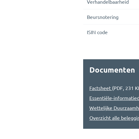
Verhandelbaarheid
Beursnotering
ISIN code
Documenten
Factsheet
(
PDF
,
231 K
Essentiële-informati
Wettelijke Duurzaamh
Overzicht alle belegg