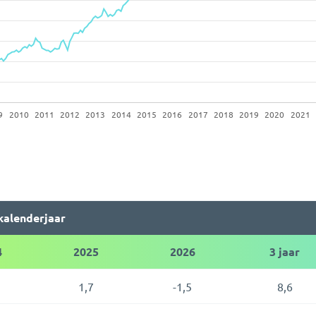
kalenderjaar
4
2025
2026
3 jaar
1,7
-1,5
8,6