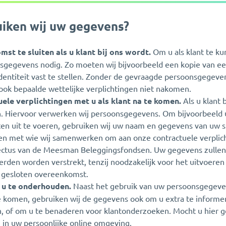
iken wij uw gegevens?
t te sluiten als u klant bij ons wordt.
Om u als klant te k
sgegevens nodig. Zo moeten wij bijvoorbeeld een kopie van een
entiteit vast te stellen. Zonder de gevraagde persoonsgegeve
ook bepaalde wettelijke verplichtingen niet nakomen.
ele verplichtingen met u als klant na te komen.
Als u klant b
jn. Hiervoor verwerken wij persoonsgegevens. Om bijvoorbeeld
en uit te voeren, gebruiken wij uw naam en gegevens van uw st
jen met wie wij samenwerken om aan onze contractuele verplich
ectus van de Meesman Beleggingsfondsen. Uw gegevens zullen
rden worden verstrekt, tenzij noodzakelijk voor het uitvoer
 gesloten overeenkomst.
 u te onderhouden.
Naast het gebruik van uw persoonsgegeve
e komen, gebruiken wij de gegevens ook om u extra te informer
 of om u te benaderen voor klantonderzoeken. Mocht u hier gee
 in uw persoonlijke online omgeving.