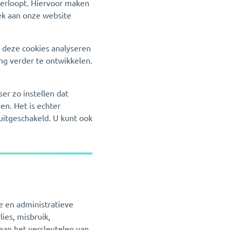
verloopt. Hiervoor maken
oek aan onze website
 deze cookies analyseren
ng verder te ontwikkelen.
er zo instellen dat
en. Het is echter
 uitgeschakeld. U kunt ook
 en administratieve
ies, misbruik,
aan het versleutelen van