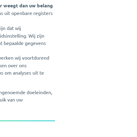
er weegt dan uw belang
s uit openbare registers
jn dat wij
instelling. Wij zijn
icht bepaalde gegevens
.
werken wij voortdurend
ken over ons
s om analyses uit te
vengenoemde doeleinden,
uik van uw