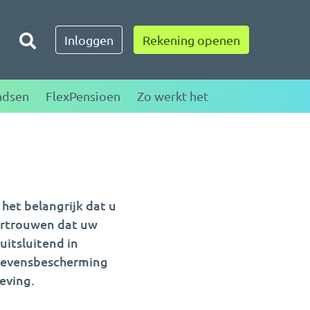
Toggle zoeken
Inloggen
Rekening openen
ndsen
FlexPensioen
Zo werkt het
het belangrijk dat u
ertrouwen dat uw
uitsluitend in
gevensbescherming
eving.