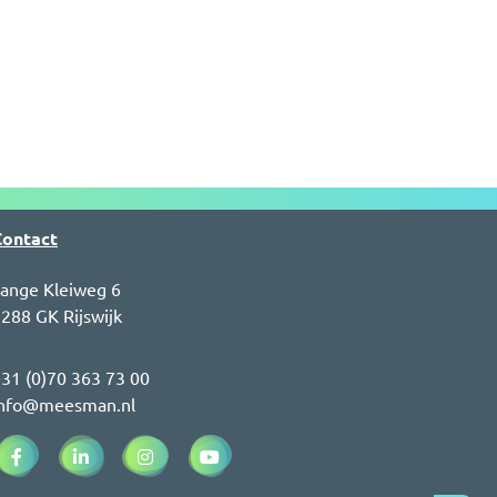
Contact
ange Kleiweg 6
288 GK Rijswijk
31 (0)70 363 73 00
info@meesman.nl
Facebook (opent in een nieuw venster)
LinkedIn (opent in een nieuw venster)
Instagram (opent in een nieuw venster)
YouTube (opent in een nieuw venst