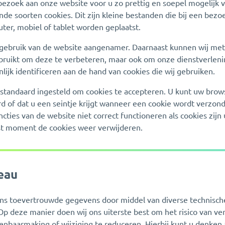
 bezoek aan onze website voor u zo prettig en soepel mogelijk 
ende soorten cookies. Dit zijn kleine bestanden die bij een bez
er, mobiel of tablet worden geplaatst.
gebruik van de website aangenamer. Daarnaast kunnen wij met
ruikt om deze te verbeteren, maar ook om onze dienstverleni
lijk identificeren aan de hand van cookies die wij gebruiken.
standaard ingesteld om cookies te accepteren. U kunt uw brows
 of dat u een seintje krijgt wanneer een cookie wordt verzond
ties van de website niet correct functioneren als cookies zijn
st moment de cookies weer verwijderen.
eau
ns toevertrouwde gegevens door middel van diverse technische
p deze manier doen wij ons uiterste best om het risico van verl
baarmaking of wijziging te reduceren. Hierbij kunt u denken 