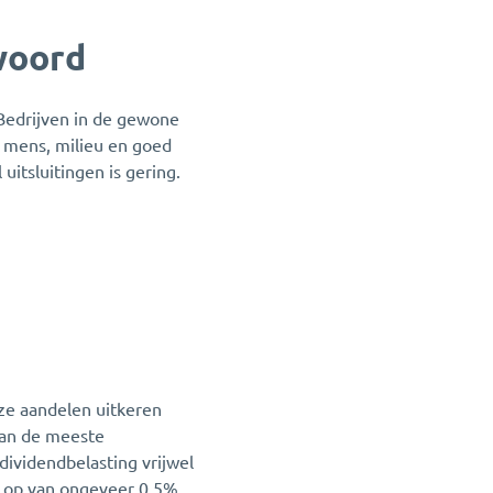
woord
Bedrijven in de gewone
 mens, milieu en goed
itsluitingen is gering.
eze aandelen uitkeren
dan de meeste
ividendbelasting vrijwel
nt op van ongeveer 0,5%