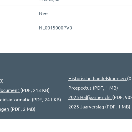
Nee
NL0015000PV3
Historische handelskoersen
(
X
B
)
Prospectus
(
PDF
,
1 MB
)
edocument
(
PDF
,
213 KB
)
2025 Halfjaarbericht
(
PDF
,
90
eidsinformatie
(
PDF
,
241 KB
)
2025 Jaarverslag
(
PDF
,
1 MB
)
ingen
(
PDF
,
2 MB
)