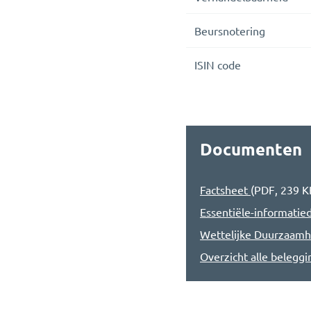
Beursnotering
ISIN code
Documenten
Factsheet
(
PDF
,
239 K
Essentiële-informati
Wettelijke Duurzaamh
Overzicht alle belegg