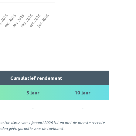
Cumulatief rendement
5 jaar
10 jaar
-
-
nu toe d.w.z. van 1 januari 2026 tot en met de meeste recente
eden géén garantie voor de toekomst.