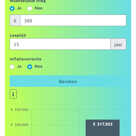
Maandelijkse inleg
Ja
Nee
€
Looptijd
jaar
Inflatiecorrectie
Ja
Nee
Bereken