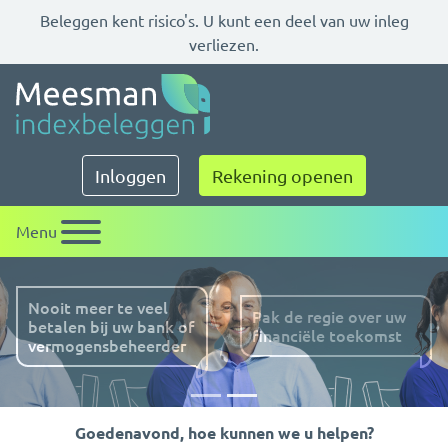
Beleggen kent risico's. U kunt een deel van uw inleg
verliezen.
Meesman indexbeleggen
Inloggen
Rekening openen
Menu
Pak de regie over uw
financiële toekomst
Vorige
Volg
Goedenavond, hoe kunnen we u helpen?