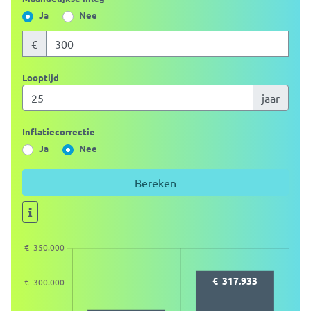
Ja
Nee
€
Looptijd
jaar
Inflatiecorrectie
Ja
Nee
Bereken