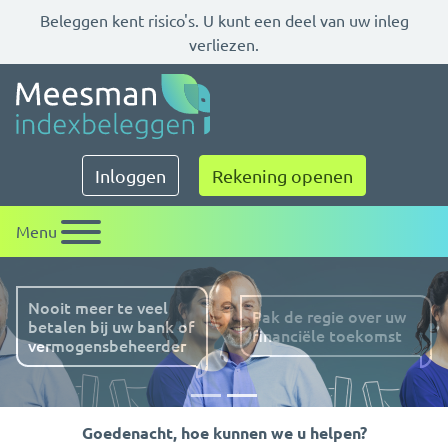
Beleggen kent risico's. U kunt een deel van uw inleg
verliezen.
Meesman indexbeleggen
Inloggen
Rekening openen
Menu
Pak de regie over uw
financiële toekomst
Vorige
Volg
Goedenacht, hoe kunnen we u helpen?