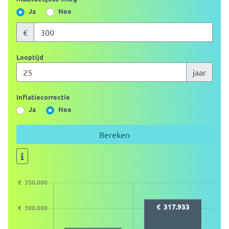
Ja
Nee
€
Looptijd
jaar
Inflatiecorrectie
Ja
Nee
Bereken