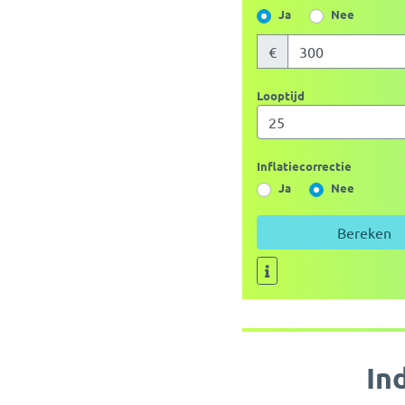
Ja
Nee
€
Looptijd
Inflatiecorrectie
Ja
Nee
Bereken
In