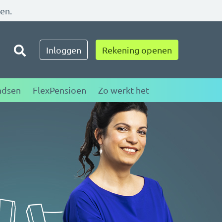
zen.
Toggle zoeken
Inloggen
Rekening openen
ndsen
FlexPensioen
Zo werkt het
regie over uw
ële toekomst
Volgende