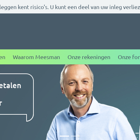
eggen kent risico's. U kunt een deel van uw inleg verlie
ggen
en
Waarom Meesman
Onze rekeningen
Onze fo
etalen
Pak de 
financi
r